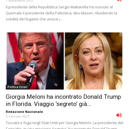
7 Novembre 2025
Il presidente della Repubblica Sergio Mattarella ha ricevuto al
Quirinale il presidente della Palestina, Abu Mazen, ribadendo la
solidità del legame che unisce i...
Politica Esteri
Giorgia Meloni ha incontrato Donald Trump
in Florida. Viaggio ‘segreto’ già...
Redazione Nazionale
-
5 Gennaio 2025
Toccata e fuga negli Stati Uniti per Giorgia Meloni. La presidente del
Consiglio, in una missione ‘segreta’, ha incontrato Donald Trump