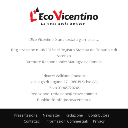
L’Eco Vicentino è una testata giornalistica
Registrazione n. 16/2016 del Registro Stampa del Tribunale di
Vicenza
Direttore Responsabile: Mariagrazia Bonollo
Editore: Valliland Radio srl
via Lago di Lugano 27 – 36015 Schio (VI)
P.Iva 03945720245
Redazione:
redazione@ecovicentino.it
Pubblicità:
info@ecovicentino.it
Presentazione
Newsletter
Redazione
Contributors
Contattaci
Informazioni Commerciali
Privacy