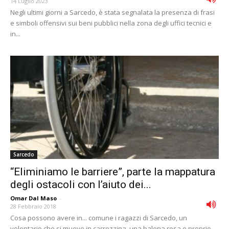
14 Luglio 2023
Negli ultimi giorni a Sarcedo, è stata segnalata la presenza di frasi
e simboli offensivi sui beni pubblici nella zona degli uffici tecnici e
in...
Sarcedo
“Eliminiamo le barriere”, parte la mappatura
degli ostacoli con l’aiuto dei...
Omar Dal Maso
-
28 Febbraio 2018
Cosa possono avere in... comune i ragazzi di Sarcedo, un
volontario che si muove in carrozzina, una balena rosa e proprio