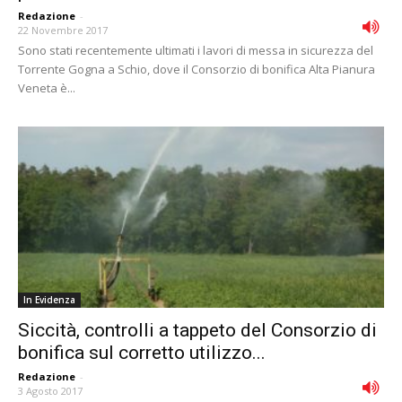
Redazione
-
22 Novembre 2017
Sono stati recentemente ultimati i lavori di messa in sicurezza del
Torrente Gogna a Schio, dove il Consorzio di bonifica Alta Pianura
Veneta è...
In Evidenza
Siccità, controlli a tappeto del Consorzio di
bonifica sul corretto utilizzo...
Redazione
-
3 Agosto 2017