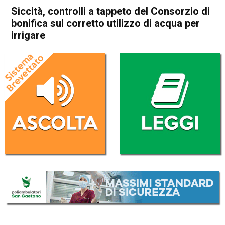
Siccità, controlli a tappeto del Consorzio di
bonifica sul corretto utilizzo di acqua per
irrigare
Home
In Evidenza
Attualità
In Evidenza
Siccità, controlli a tappeto del
Consorzio di bonifica sul
corretto utilizzo di acqua per
irrigare
Da
Redazione
3 Agosto 2017
(aggiornato il
25 Settembre 2017 21:32
)