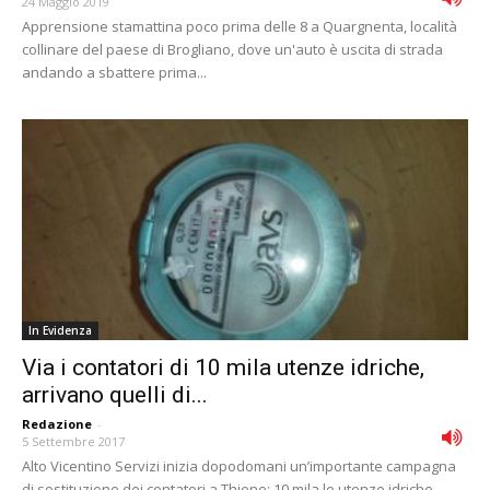
24 Maggio 2019
Apprensione stamattina poco prima delle 8 a Quargnenta, località
collinare del paese di Brogliano, dove un'auto è uscita di strada
andando a sbattere prima...
In Evidenza
Via i contatori di 10 mila utenze idriche,
arrivano quelli di...
Redazione
-
5 Settembre 2017
Alto Vicentino Servizi inizia dopodomani un’importante campagna
di sostituzione dei contatori a Thiene: 10 mila le utenze idriche