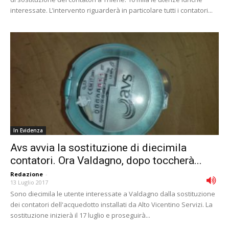
interessate. L’intervento riguarderà in particolare tutti i contatori...
In Evidenza
Avs avvia la sostituzione di diecimila
contatori. Ora Valdagno, dopo toccherà...
Redazione
-
13 Luglio 2017
Sono diecimila le utente interessate a Valdagno dalla sostituzione
dei contatori dell'acquedotto installati da Alto Vicentino Servizi. La
sostituzione inizierà il 17 luglio e proseguirà...