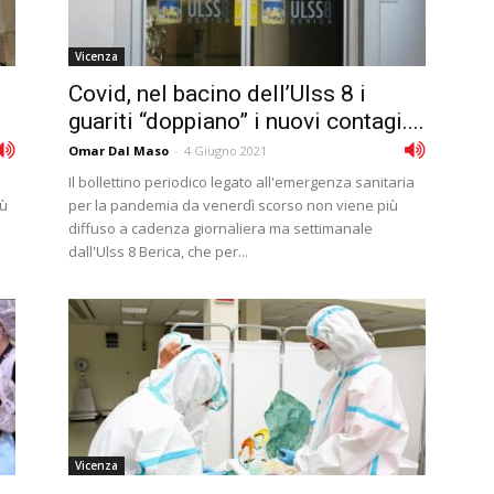
Vicenza
Covid, nel bacino dell’Ulss 8 i
guariti “doppiano” i nuovi contagi....
Omar Dal Maso
-
4 Giugno 2021
Il bollettino periodico legato all'emergenza sanitaria
iù
per la pandemia da venerdì scorso non viene più
diffuso a cadenza giornaliera ma settimanale
dall'Ulss 8 Berica, che per...
Vicenza