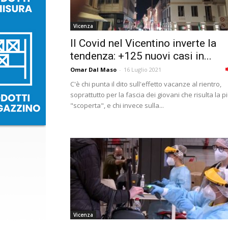
Vicenza
Il Covid nel Vicentino inverte la
tendenza: +125 nuovi casi in...
Omar Dal Maso
-
16 Luglio 2021
C'è chi punta il dito sull'effetto vacanze al rientro,
soprattutto per la fascia dei giovani che risulta la p
"scoperta", e chi invece sulla...
Vicenza