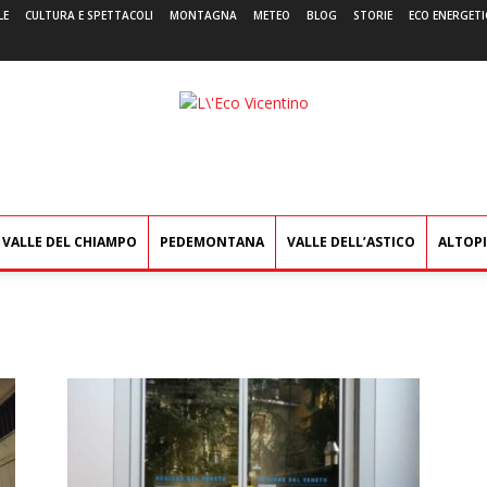
LE
CULTURA E SPETTACOLI
MONTAGNA
METEO
BLOG
STORIE
ECO ENERGETI
L'Eco
Vicentino
VALLE DEL CHIAMPO
PEDEMONTANA
VALLE DELL’ASTICO
ALTOP