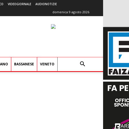
CO
VIDEOGIORNALE
AUDIONOTIZIE
domenica 9 agosto 2026
IANO
BASSANESE
VENETO