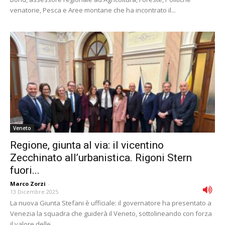
venatorie, Pesca e Aree montane che ha incontrato il...
Veneto
Regione, giunta al via: il vicentino
Zecchinato all’urbanistica. Rigoni Stern
fuori...
Marco Zorzi
-
13 Dicembre 2025
La nuova Giunta Stefani è ufficiale: il governatore ha presentato a
Venezia la squadra che guiderà il Veneto, sottolineando con forza
il valore delle...