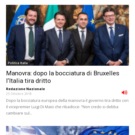
Politica Italia
Manovra: dopo la bocciatura di Bruxelles
l’Italia tira dritto
Redazione Nazionale
-
25 Ottobre 2018
Dopo la bocciatura europea della manovra il governo tira dritto con
il vicepremier Luigi Di Maio che ribadisce: “Non credo si debba
cambiare sul...