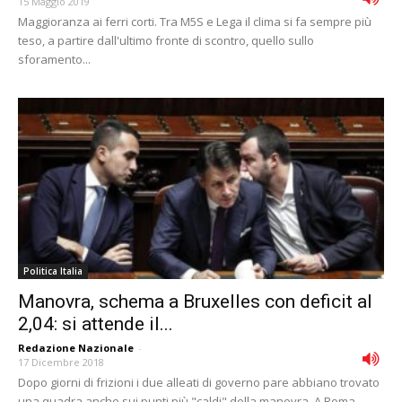
15 Maggio 2019
Maggioranza ai ferri corti. Tra M5S e Lega il clima si fa sempre più
teso, a partire dall'ultimo fronte di scontro, quello sullo
sforamento...
Politica Italia
Manovra, schema a Bruxelles con deficit al
2,04: si attende il...
Redazione Nazionale
-
17 Dicembre 2018
Dopo giorni di frizioni i due alleati di governo pare abbiano trovato
una quadra anche sui punti più "caldi" della manovra. A Roma,