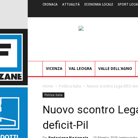
CRONACA
ATTUALITÀ
ECONOMIA LOCALE
SPORT LOCA
VICENZA
VAL LEOGRA
VALLE DELL’AGNO
Home
Politica Italia
Nuovo scontro Lega-M5S: tensi
Politica Italia
Nuovo scontro Leg
deficit-Pil
Da
Redazione Nazionale
-
15 Maggio 2019
(aggiornato 