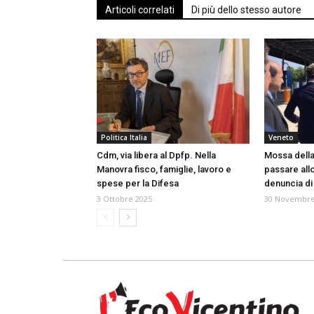
Articoli correlati
Di più dello stesso autore
Politica Italia
Veneto
Cdm, via libera al Dpfp. Nella
Mossa della
Manovra fisco, famiglie, lavoro e
passare allo
spese per la Difesa
denuncia di
3 Ottobre 2025
30 Novembre