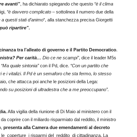
re avanti”
, ha dichiarato spiegando che questo
“è il clima
igi,
“è davvero complicato
– sottolinea il numero due della
 a questi stati d’animo
“, alla stanchezza precisa Giorgetti
può ripartire”.
cinanza tra l’alleato di governo e il Partito Democratico
.
nistra? Per carità…
Dio ce ne scampi”
, dice il leader M5s
:
“Ma quale sintonia”
con il Pd, dice.
“Con un partito che
 e i vitalizi. Il Pd è un semaforo che sta fermo, lo stesso
aio, che attacca poi anche le posizioni della Lega:
ndo su posizioni di ultradestra che a me preoccupano”.
lia.
Alla vigilia della riunione di Di Maio al ministero con il
a coprire con il miliardo risparmiato dal reddito, il ministro
o,
presenta alla Camera due emendamenti al decreto
r le coperture i risparmi del reddito di cittadinanza. La