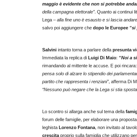
maggio è evidente che non si potrebbe anda
della campagna elettorale”
. Quanto ai continui lit
Lega –
alla fine uno è esausto e si lascia andare
salvo poi aggiungere che
dopo le Europee
“si 
Salvini
intanto torna a parlare della
presunta vi
Immediata la replica di
Luigi Di Maio
:
“Noi a si
rimandando al mittente le accuse. E poi rincara
pensa solo di alzare lo stipendio dei parlamentari
partito che rappresenta i renziani”
, afferma Di M
“Nessuno può negare che la Lega si stia sposta
Lo scontro si allarga anche sul tema della
famig
forum delle famiglie, per elaborare una proposta d
leghista
Lorenzo Fontana
, non invitato al tavol
crescita
proprio sulla famiglia che utilizzano pe