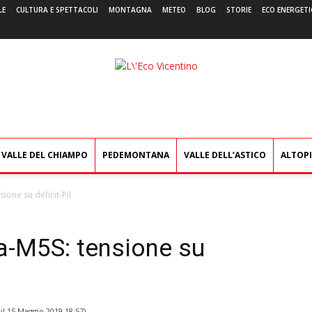
LE
CULTURA E SPETTACOLI
MONTAGNA
METEO
BLOG
STORIE
ECO ENERGETI
L'Eco
Vicentino
VALLE DEL CHIAMPO
PEDEMONTANA
VALLE DELL’ASTICO
ALTOP
one su deficit-Pil
a-M5S: tensione su
il
15 Maggio 2019 18:57
)