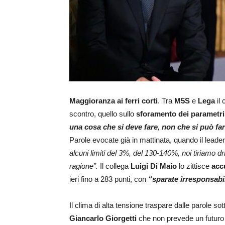
Maggioranza ai ferri corti
. Tra
M5S
e
Lega
il 
scontro, quello sullo
sforamento dei parametri 
una cosa che si deve fare, non che si può fa
Parole evocate già in mattinata, quando il leade
alcuni limiti del 3%, del 130-140%, noi tiriamo d
ragione”.
Il collega
Luigi Di Maio
lo zittisce
accu
ieri fino a 283 punti, con
“sparate irresponsabi
Il clima di alta tensione traspare dalle parole sot
Giancarlo Giorgetti
che non prevede un futuro