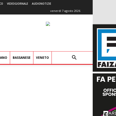
CO
VIDEOGIORNALE
AUDIONOTIZIE
venerdì 7 agosto 2026
IANO
BASSANESE
VENETO