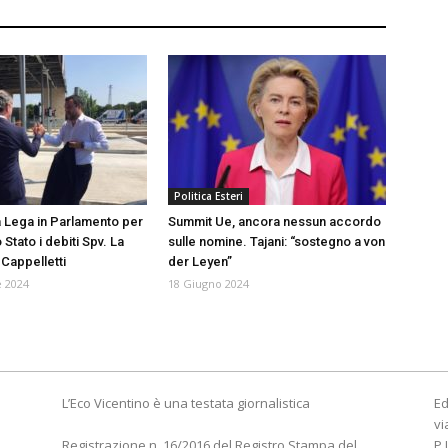
Politica Esteri
 Lega in Parlamento per
Summit Ue, ancora nessun accordo
 Stato i debiti Spv. La
sulle nomine. Tajani: “sostegno a von
 Cappelletti
der Leyen”
 2024
18 Giugno 2024
L’Eco Vicentino è una testata giornalistica
Ed
vi
Registrazione n. 16/2016 del Registro Stampa del
P.