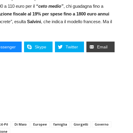
0 a 110 euro per il
“ceto medio”
, chi guadagna fino a
zione fiscale al 19% per spese fino a 1800 euro annui
crete”
, esulta
Salvini
, che indica il modello francese. Ma il
ssenger
Skype
Twitter
Email
it-Pil
Di Maio
Europee
famiglia
Giorgetti
Governo
sione