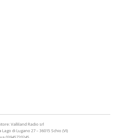
itore: Valliland Radio srl
a Lago di Lugano 27 – 36015 Schio (VI)
Iva 03945720245