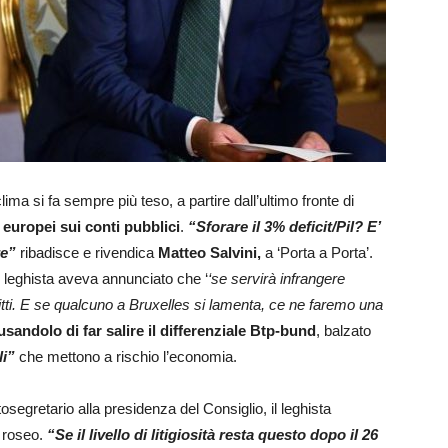
clima si fa sempre più teso, a partire dall’ultimo fronte di
europei sui conti pubblici
.
“Sforare il 3% deficit/Pil? E’
re”
ribadisce e rivendica
Matteo Salvini,
a ‘Porta a Porta’.
r leghista aveva annunciato che ‘
‘se servirà infrangere
ritti. E se qualcuno a Bruxelles si lamenta, ce ne faremo una
sandolo di far salire il differenziale Btp-bund
, balzato
li”
che mettono a rischio l’economia.
tosegretario alla presidenza del Consiglio, il leghista
 roseo.
“Se il livello di litigiosità resta questo dopo il 26