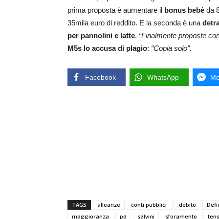
prima proposta è aumentare il
bonus bebè
da 8
35mila euro di reddito. E la seconda è una
detra
per pannolini e latte
.
“Finalmente proposte con
M5s lo accusa di plagio
:
“Copia solo”.
Facebook
WhatsApp
Me
TAGS
alleanze
conti pubblici
debito
Defic
maggioranza
pd
salvini
sforamento
ten