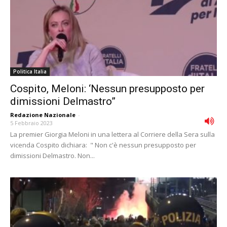
Politica Italia
Cospito, Meloni: ‘Nessun presupposto per
dimissioni Delmastro”
Redazione Nazionale
-
5 Febbraio 2023
La premier Giorgia Meloni in una lettera al Corriere della Sera sulla
vicenda Cospito dichiara: " Non c'è nessun presupposto per
dimissioni Delmastro. Non...