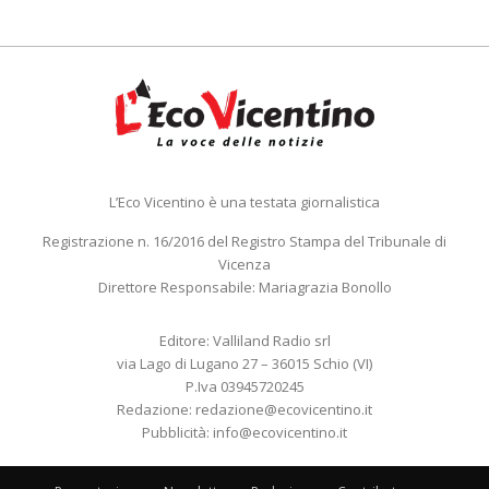
L’Eco Vicentino è una testata giornalistica
Registrazione n. 16/2016 del Registro Stampa del Tribunale di
Vicenza
Direttore Responsabile: Mariagrazia Bonollo
Editore: Valliland Radio srl
via Lago di Lugano 27 – 36015 Schio (VI)
P.Iva 03945720245
Redazione:
redazione@ecovicentino.it
Pubblicità:
info@ecovicentino.it