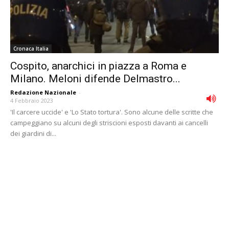
Cronaca Italia
Cospito, anarchici in piazza a Roma e
Milano. Meloni difende Delmastro...
Redazione Nazionale
-
4 Febbraio 2023
'Il carcere uccide' e 'Lo Stato tortura'. Sono alcune delle scritte che
campeggiano su alcuni degli striscioni esposti davanti ai cancelli
dei giardini di...