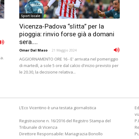
Sport locale
Vicenza-Padova “slitta” per la
pioggia: rinvio forse già a domani
sera....
Omar Dal Maso
-
21 Maggio 2024
a.
AGGIORNAMENTO ORE 16 - E' arrivata nel pomeriggio
di martedì, a sole 5 ore dal calcio d'inizio previsto per
le 20.30, la decisione relativa...
L’Eco Vicentino è una testata giornalistica
Ed
vi
Registrazione n. 16/2016 del Registro Stampa del
P.
Tribunale di Vicenza
R
Direttore Responsabile: Mariagrazia Bonollo
Pu