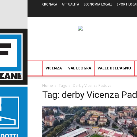
CRONACA
ATTUALITÀ
ECONOMIA LOCALE
SPORT LOCA
VICENZA
VAL LEOGRA
VALLE DELL’AGNO
Home
Tags
Derby Vicenza Padova
Tag: derby Vicenza Pa