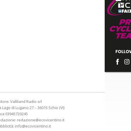
itore: Valliland Radio srl
a Lago di Lugano 27 – 36015 Schio (VI)
Iva 03945720245
edazione:
redazione@ecovicentino.it
bblicità:
info@ecovicentino.it