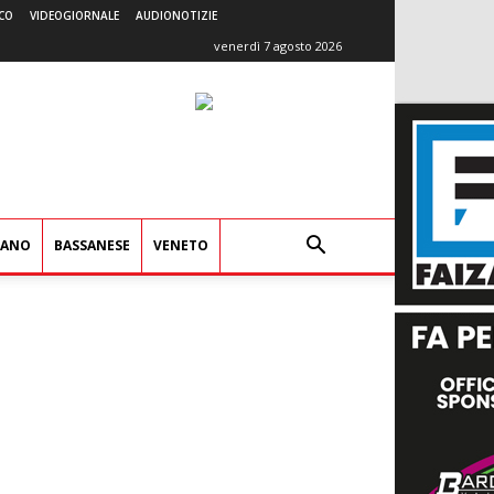
CO
VIDEOGIORNALE
AUDIONOTIZIE
venerdì 7 agosto 2026
IANO
BASSANESE
VENETO