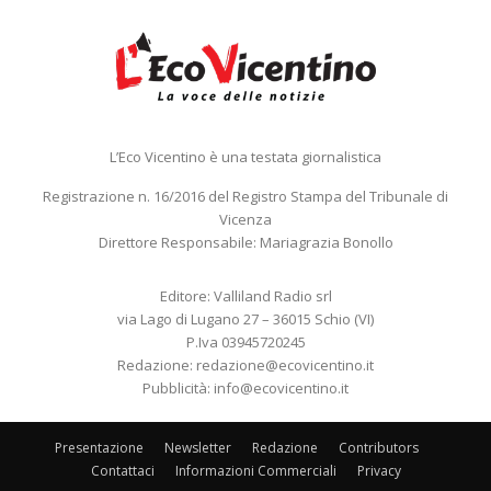
L’Eco Vicentino è una testata giornalistica
Registrazione n. 16/2016 del Registro Stampa del Tribunale di
Vicenza
Direttore Responsabile: Mariagrazia Bonollo
Editore: Valliland Radio srl
via Lago di Lugano 27 – 36015 Schio (VI)
P.Iva 03945720245
Redazione:
redazione@ecovicentino.it
Pubblicità:
info@ecovicentino.it
Presentazione
Newsletter
Redazione
Contributors
Contattaci
Informazioni Commerciali
Privacy