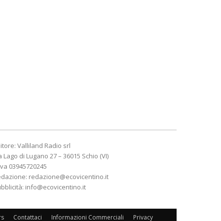
itore: Valliland Radio srl
a Lago di Lugano 27 – 36015 Schio (VI)
Iva 03945720245
edazione:
redazione@ecovicentino.it
bblicità:
info@ecovicentino.it
rs
Contattaci
Informazioni Commerciali
Privacy