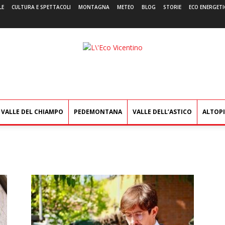
LE
CULTURA E SPETTACOLI
MONTAGNA
METEO
BLOG
STORIE
ECO ENERGETI
L'Eco
Vicentino
VALLE DEL CHIAMPO
PEDEMONTANA
VALLE DELL’ASTICO
ALTOP