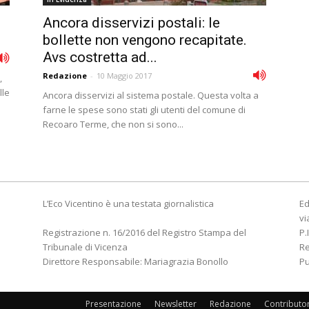
Ancora disservizi postali: le
bollette non vengono recapitate.
Avs costretta ad...
Redazione
-
10 Maggio 2017
,
lle
Ancora disservizi al sistema postale. Questa volta a
farne le spese sono stati gli utenti del comune di
Recoaro Terme, che non si sono...
L’Eco Vicentino è una testata giornalistica
Ed
vi
Registrazione n. 16/2016 del Registro Stampa del
P.
Tribunale di Vicenza
R
Direttore Responsabile: Mariagrazia Bonollo
Pu
Presentazione
Newsletter
Redazione
Contributo