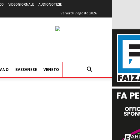
CO
VIDEOGIORNALE
AUDIONOTIZIE
venerdì 7 agosto 2026
IANO
BASSANESE
VENETO