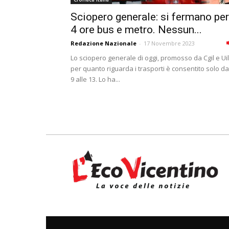
Sciopero generale: si fermano per
4 ore bus e metro. Nessun...
Redazione Nazionale
-
17 Novembre 2023
Lo sciopero generale di oggi, promosso da Cgil e Uil
per quanto riguarda i trasporti è consentito solo da
9 alle 13. Lo ha...