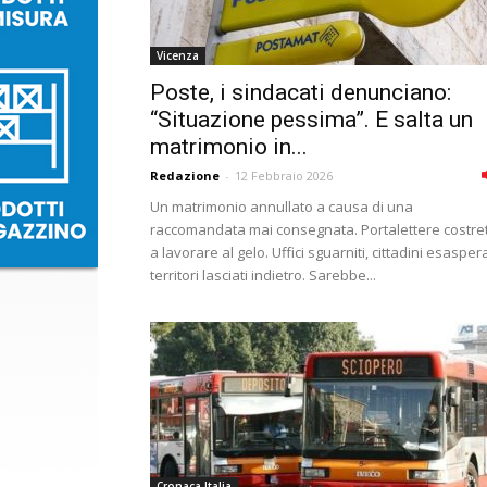
Vicenza
Poste, i sindacati denunciano:
“Situazione pessima”. E salta un
matrimonio in...
Redazione
-
12 Febbraio 2026
Un matrimonio annullato a causa di una
raccomandata mai consegnata. Portalettere costret
a lavorare al gelo. Uffici sguarniti, cittadini esaspera
territori lasciati indietro. Sarebbe...
Cronaca Italia