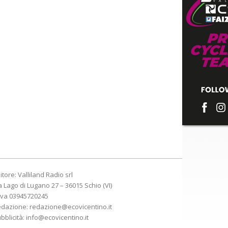
itore: Valliland Radio srl
a Lago di Lugano 27 – 36015 Schio (VI)
Iva 03945720245
edazione:
redazione@ecovicentino.it
bblicità:
info@ecovicentino.it