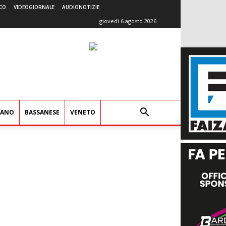
CO
VIDEOGIORNALE
AUDIONOTIZIE
giovedì 6 agosto 2026
IANO
BASSANESE
VENETO