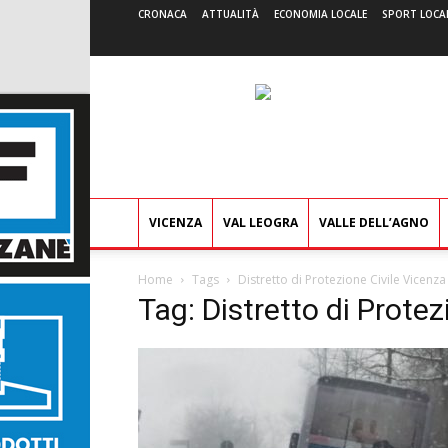
CRONACA
ATTUALITÀ
ECONOMIA LOCALE
SPORT LOCA
VICENZA
VAL LEOGRA
VALLE DELL’AGNO
Home
Tags
Distretto di Protezione Civile Vicenza
Tag: Distretto di Protez