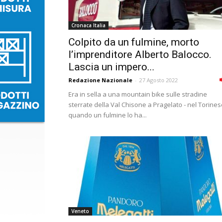
Cronaca Italia
Colpito da un fulmine, morto
l’imprenditore Alberto Balocco.
Lascia un impero...
Redazione Nazionale
-
27 Agosto 2022
Era in sella a una mountain bike sulle stradine
sterrate della Val Chisone a Pragelato - nel Torines
quando un fulmine lo ha...
Veneto