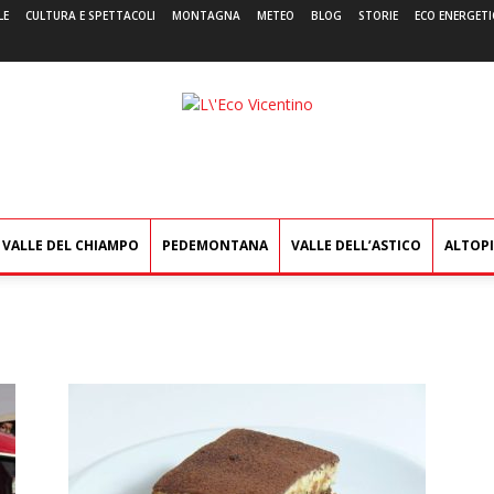
LE
CULTURA E SPETTACOLI
MONTAGNA
METEO
BLOG
STORIE
ECO ENERGETI
L'Eco
Vicentino
VALLE DEL CHIAMPO
PEDEMONTANA
VALLE DELL’ASTICO
ALTOP