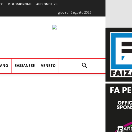
CO
VIDEOGIORNALE
AUDIONOTIZIE
giovedì 6 agosto 2026
IANO
BASSANESE
VENETO