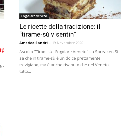
Fogolare veneto
Le ricette della tradizione: il
“tirame-sù visentin”
Amedeo Sandri
-
19 Novembre 2020
Ascolta "Tiramisù - Fogolare Veneto" su Spreaker. Si
sa che in tirame-sù è un dolce prettamente
trevigiano, ma è anche risaputo che nel Veneto
e -
tutto...