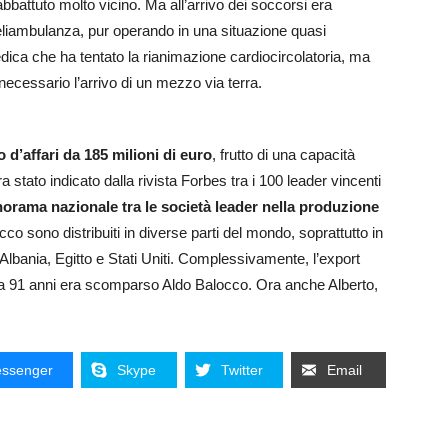
 abbattuto molto vicino. Ma all’arrivo dei soccorsi era
’eliambulanza, pur operando in una situazione quasi
edica che ha tentato la rianimazione cardiocircolatoria, ma
necessario l’arrivo di un mezzo via terra.
d’affari da 185 milioni di euro
, frutto di una capacità
 stato indicato dalla rivista Forbes tra i 100 leader vincenti
norama nazionale tra le società leader nella produzione
occo sono distribuiti in diverse parti del mondo, soprattutto in
lbania, Egitto e Stati Uniti. Complessivamente, l’export
io a 91 anni era scomparso Aldo Balocco. Ora anche Alberto,
ssenger
Skype
Twitter
Email