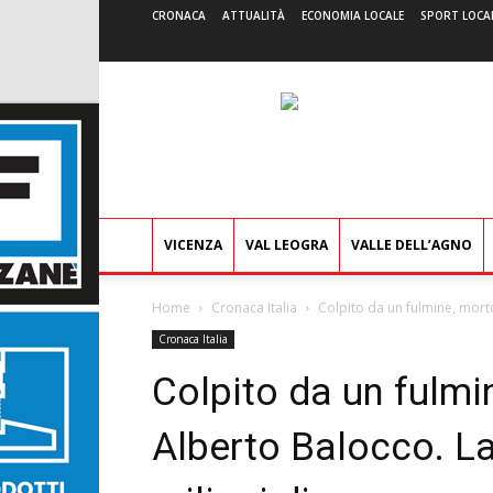
CRONACA
ATTUALITÀ
ECONOMIA LOCALE
SPORT LOCA
VICENZA
VAL LEOGRA
VALLE DELL’AGNO
Home
Cronaca Italia
Colpito da un fulmine, mort
Cronaca Italia
Colpito da un fulmi
Alberto Balocco. L