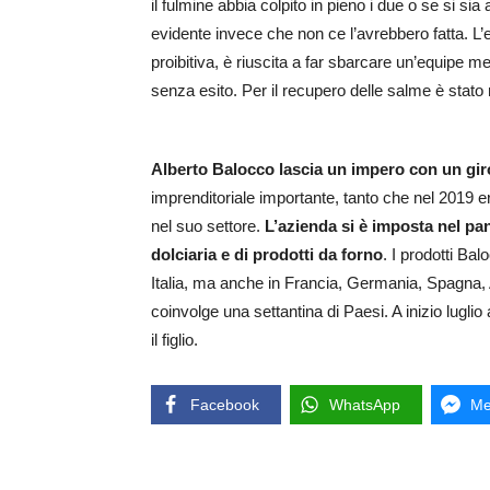
il fulmine abbia colpito in pieno i due o se si sia
evidente invece che non ce l’avrebbero fatta. L
proibitiva, è riuscita a far sbarcare un’equipe m
senza esito. Per il recupero delle salme è stato 
Alberto Balocco lascia un impero con un giro 
imprenditoriale importante, tanto che nel 2019 era
nel suo settore.
L’azienda si è imposta nel pa
dolciaria e di prodotti da forno
. I prodotti Bal
Italia, ma anche in Francia, Germania, Spagna, A
coinvolge una settantina di Paesi. A inizio lugl
il figlio.
Facebook
WhatsApp
Me