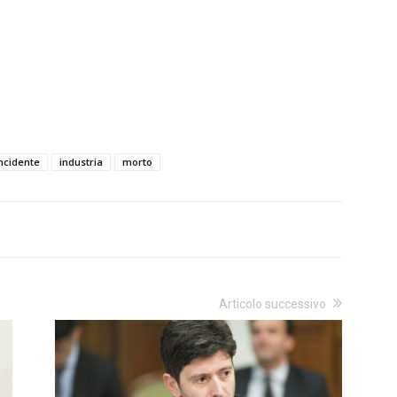
ncidente
industria
morto
Articolo successivo