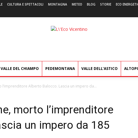
LE
CULTURA E SPETTACOLI
MONTAGNA
METEO
BLOG
STORIE
ECO ENERGETI
L'Eco
Vicentino
VALLE DEL CHIAMPO
PEDEMONTANA
VALLE DELL’ASTICO
ALTOP
o l’imprenditore Alberto Balocco. Lascia un impero da...
ne, morto l’imprenditore
ascia un impero da 185