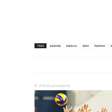
TAGS
azienda
balocco
dolci
fulmine
i
Articolo precedente