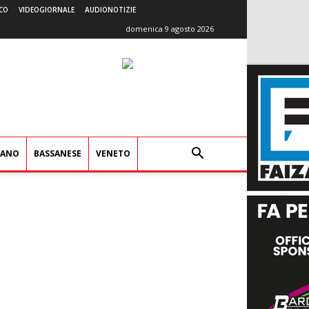
CO
VIDEOGIORNALE
AUDIONOTIZIE
domenica 9 agosto 2026
IANO
BASSANESE
VENETO