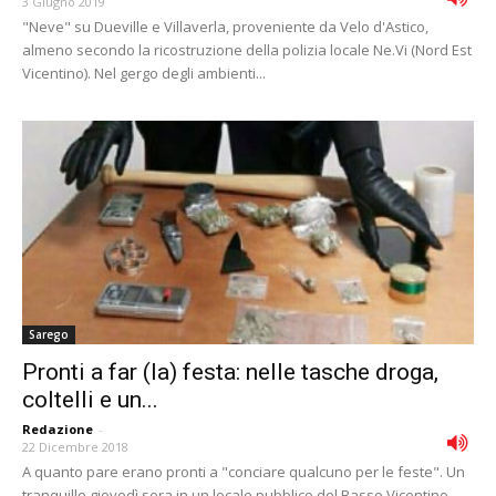
3 Giugno 2019
"Neve" su Dueville e Villaverla, proveniente da Velo d'Astico,
almeno secondo la ricostruzione della polizia locale Ne.Vi (Nord Est
Vicentino). Nel gergo degli ambienti...
Sarego
Pronti a far (la) festa: nelle tasche droga,
coltelli e un...
Redazione
-
22 Dicembre 2018
A quanto pare erano pronti a "conciare qualcuno per le feste". Un
tranquillo giovedì sera in un locale pubblico del Basso Vicentino,