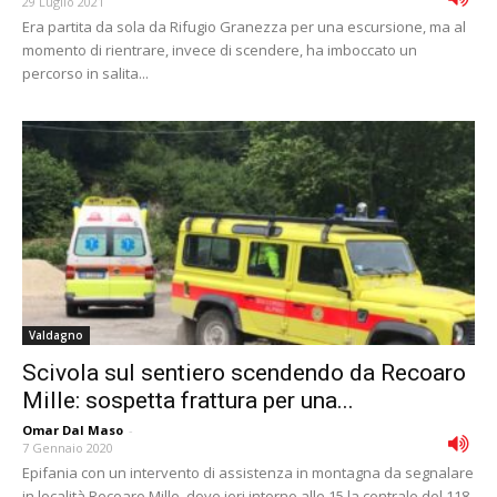
29 Luglio 2021
Era partita da sola da Rifugio Granezza per una escursione, ma al
momento di rientrare, invece di scendere, ha imboccato un
percorso in salita...
Valdagno
Scivola sul sentiero scendendo da Recoaro
Mille: sospetta frattura per una...
Omar Dal Maso
-
7 Gennaio 2020
Epifania con un intervento di assistenza in montagna da segnalare
in località Recoaro Mille, dove ieri intorno alle 15 la centrale del 118