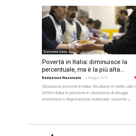
Economia Italia
Povertà in Italia: diminuisce la
percentuale, ma è la più alta...
Redazione Nazionale
-
4 Maggio 2019
Situazione povertà in Italia. Risultano in netto calo 
2018 in Italia le persone in situazione di disagio
economico e deprivazione materiale: secondo i...