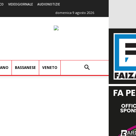
CO
VIDEOGIORNALE
AUDIONOTIZIE
domenica 9 agosto 2026
IANO
BASSANESE
VENETO