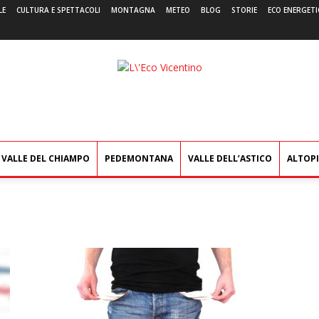
LE
CULTURA E SPETTACOLI
MONTAGNA
METEO
BLOG
STORIE
ECO ENERGETI
L'Eco
Vicentino
VALLE DEL CHIAMPO
PEDEMONTANA
VALLE DELL’ASTICO
ALTOP