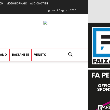
CO
VIDEOGIORNALE
AUDIONOTIZIE
giovedì 6 agosto 2026
IANO
BASSANESE
VENETO