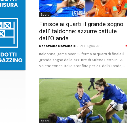
Sport
Finisce ai quarti il grande sogno
dell’Italdonne: azzurre battute
dall’Olanda
Redazione Nazionale
-
29 Giugno 2019
Italdonne, game over. Si ferma ai quarti di finale il
grande sogno delle azzurre di Milena Bertolini. A
Valenciennes, Italia sconfitta per 2-0 dall’Olanda,...
Sport