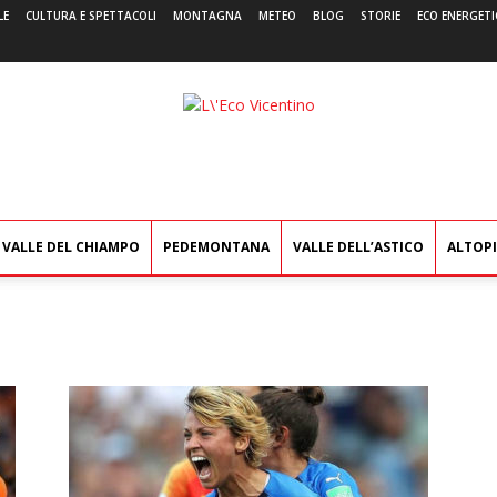
LE
CULTURA E SPETTACOLI
MONTAGNA
METEO
BLOG
STORIE
ECO ENERGETI
L'Eco
Vicentino
VALLE DEL CHIAMPO
PEDEMONTANA
VALLE DELL’ASTICO
ALTOP