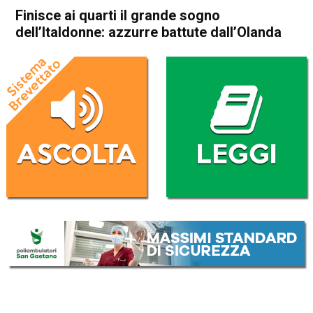
Finisce ai quarti il grande sogno
dell’Italdonne: azzurre battute dall’Olanda
Home
Sport
Sport
Finisce ai quarti il grande
sogno dell’Italdonne: azzurre
battute dall’Olanda
Da
Redazione Nazionale
29 Giugno 2019
(aggiornato il
30 Giugno 2019 10:11
)
ASCOLTA L'AUDIO