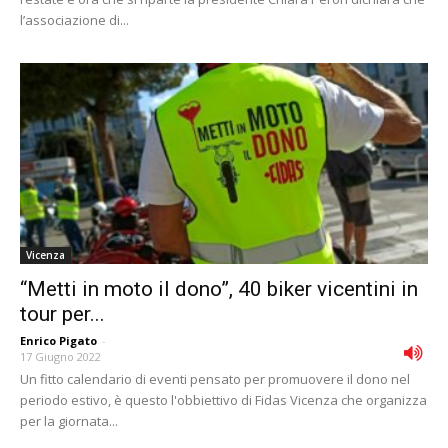
l’associazione di...
Vicenza
“Metti in moto il dono”, 40 biker vicentini in
tour per...
Enrico Pigato
-
17 Giugno 2022
Un fitto calendario di eventi pensato per promuovere il dono nel
periodo estivo, è questo l'obbiettivo di Fidas Vicenza che organizza
per la giornata...