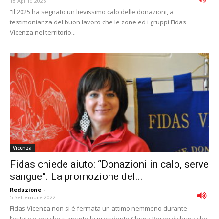
18 Aprile 2026
“Il 2025 ha segnato un lievissimo calo delle donazioni, a
testimonianza del buon lavoro che le zone ed i gruppi Fidas
Vicenza nel territorio...
Vicenza
Fidas chiede aiuto: “Donazioni in calo, serve
sangue”. La promozione del...
Redazione
-
5 Settembre 2022
Fidas Vicenza non si è fermata un attimo nemmeno durante
l’estate e ora che si riparte la presidente Chiara Peron dichiara che