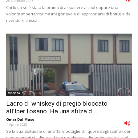
28 Gennaio 2025
Chi lo sa se è stata la brama di assumere alcool oppure una
volontà imperterrita ma irragionevole di appropriarsi di bottiglie da
rivendere chissà...
Vicenza
Ladro di whiskey di pregio bloccato
all’IperTosano. Ha una sfilza di...
Omar Dal Maso
-
1 Aprile 2023
Se la sua abitudine di arraffare bottiglie di liquore dagli scaffali dei
supermercati sia dipesa da un problema di dipendenza da alcool