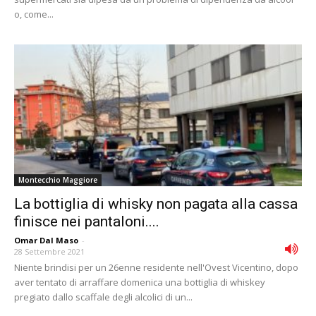
o, come...
Montecchio Maggiore
La bottiglia di whisky non pagata alla cassa
finisce nei pantaloni....
Omar Dal Maso
-
28 Settembre 2021
Niente brindisi per un 26enne residente nell'Ovest Vicentino, dopo
aver tentato di arraffare domenica una bottiglia di whiskey
pregiato dallo scaffale degli alcolici di un...