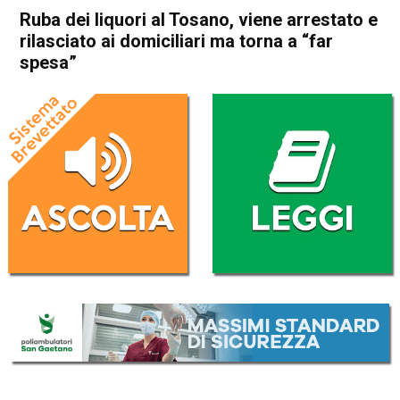
Ruba dei liquori al Tosano, viene arrestato e
rilasciato ai domiciliari ma torna a “far
spesa”
Home
Vicenza
Costabissara
Vicenza
Costabissara
Cronaca
In Evidenza
Ruba dei liquori al Tosano,
viene arrestato e rilasciato ai
domiciliari ma torna a “far
spesa”
Da
Omar Dal Maso
28 Gennaio 2025
(aggiornato il
28 Gennaio 2025 19:29
)