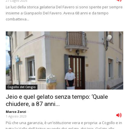
27 Luglio 2026
Le luci della storica gelateria Del Favero si sono spente per sempre
insieme a Gianpaolo Del Favero. Aveva 68 anni e da tempo
combatteva...
Cogollo del Cengio
Jeio e quel gelato senza tempo: ‘Quale
chiudere, a 87 anni...
Marco Zorzi
-
1 Agosto 2023
Più che una garanzia, è un'istituzione vera e propria: a Cogollo e in
tutta la Valle dell'Astico quando dici gelato, dici Jeio. Gelato alle...