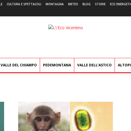
LE
CULTURA E SPETTACOLI
MONTAGNA
METEO
BLOG
STORIE
ECO ENERGETI
L'Eco
Vicentino
VALLE DEL CHIAMPO
PEDEMONTANA
VALLE DELL’ASTICO
ALTOP