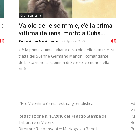
Cronaca Italia
:
Vaiolo delle scimmie, c’è la prima
vittima italiana: morto a Cuba...
Redazione Nazionale
-
23 Agosto 2022
C’è la prima vittima italiana di vaiolo delle scimmie. Si
i
tratta del 50enne Germano Mancini, comandante
della stazione carabinieri di Scorzè, comune della
città...
L’Eco Vicentino è una testata giornalistica
Ed
vi
Registrazione n. 16/2016 del Registro Stampa del
P.
Tribunale di Vicenza
R
Direttore Responsabile: Mariagrazia Bonollo
Pu