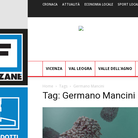
CRONACA
ATTUALITÀ
ECONOMIA LOCALE
SPORT LOCA
VICENZA
VAL LEOGRA
VALLE DELL’AGNO
Home
Tags
Germano Mancini
Tag: Germano Mancini