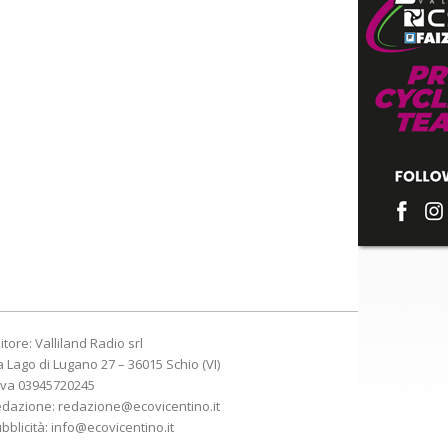
itore: Valliland Radio srl
a Lago di Lugano 27 – 36015 Schio (VI)
Iva 03945720245
edazione:
redazione@ecovicentino.it
bblicità:
info@ecovicentino.it