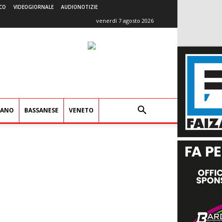
CO
VIDEOGIORNALE
AUDIONOTIZIE
venerdì 7 agosto 2026
IANO
BASSANESE
VENETO