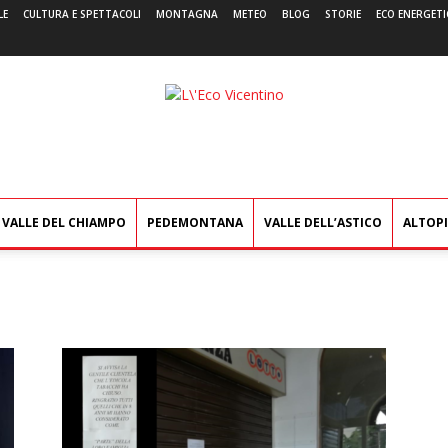
LE
CULTURA E SPETTACOLI
MONTAGNA
METEO
BLOG
STORIE
ECO ENERGETI
L'Eco
Vicentino
VALLE DEL CHIAMPO
PEDEMONTANA
VALLE DELL’ASTICO
ALTOP