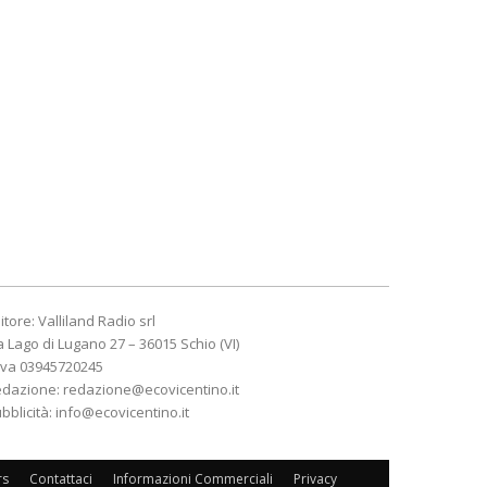
itore: Valliland Radio srl
a Lago di Lugano 27 – 36015 Schio (VI)
Iva 03945720245
edazione:
redazione@ecovicentino.it
bblicità:
info@ecovicentino.it
rs
Contattaci
Informazioni Commerciali
Privacy