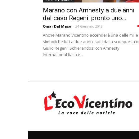
Marano con Amnesty a due anni
dal caso Regeni: pronto uno...
Omar Dal Maso
-
24 Gennaio 2018
Anche Marano Vicentino accenderà una delle mille
simboliche luci a due anni esatti dalla scomparsa d
Giulio Regeni. Schierandosi con Amnesty
International Italia e...