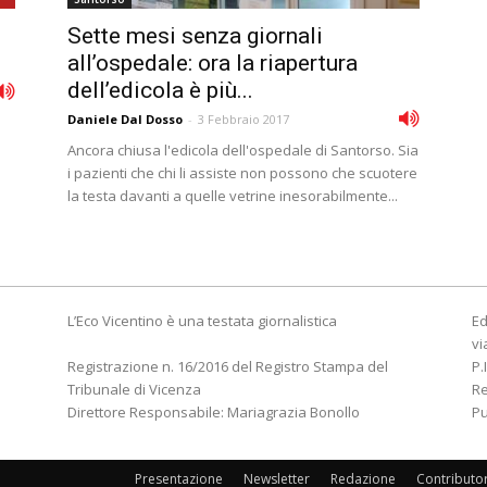
Sette mesi senza giornali
all’ospedale: ora la riapertura
dell’edicola è più...
Daniele Dal Dosso
-
3 Febbraio 2017
i
Ancora chiusa l'edicola dell'ospedale di Santorso. Sia
i pazienti che chi li assiste non possono che scuotere
la testa davanti a quelle vetrine inesorabilmente...
L’Eco Vicentino è una testata giornalistica
Ed
vi
Registrazione n. 16/2016 del Registro Stampa del
P.
Tribunale di Vicenza
R
Direttore Responsabile: Mariagrazia Bonollo
Pu
Presentazione
Newsletter
Redazione
Contributo