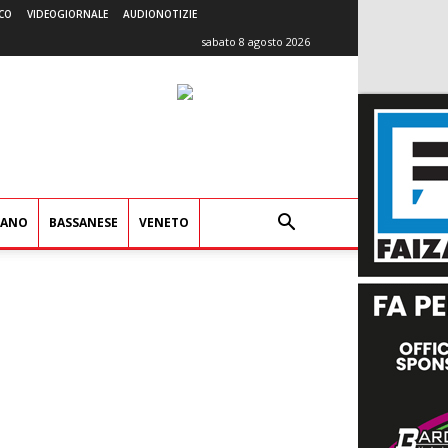
CO
VIDEOGIORNALE
AUDIONOTIZIE
sabato 8 agosto 2026
IANO
BASSANESE
VENETO