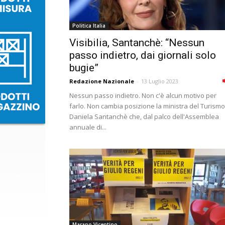
Politica Italia
Visibilia, Santanchè: “Nessun
passo indietro, dai giornali solo
bugie”
Redazione Nazionale
-
13 Luglio 2023
Nessun passo indietro. Non c'è alcun motivo per
farlo. Non cambia posizione la ministra del Turismo
Daniela Santanchè che, dal palco dell'Assemblea
annuale di...
Marano Vicentino