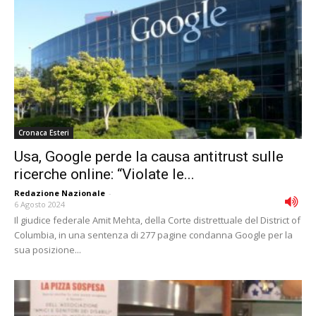
Cronaca Esteri
Usa, Google perde la causa antitrust sulle
ricerche online: “Violate le...
Redazione Nazionale
-
6 Agosto 2024
Il giudice federale Amit Mehta, della Corte distrettuale del District of
Columbia, in una sentenza di 277 pagine condanna Google per la
sua posizione...