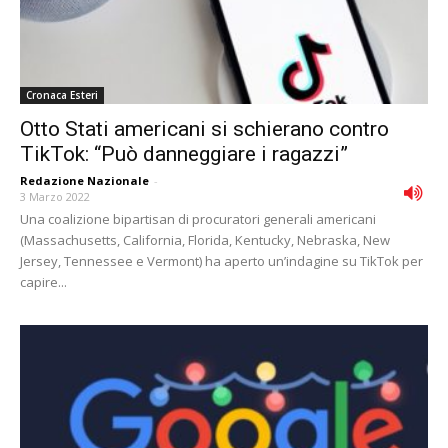
Cronaca Esteri
Otto Stati americani si schierano contro
TikTok: “Può danneggiare i ragazzi”
Redazione Nazionale
-
3 Marzo 2022
Una coalizione bipartisan di procuratori generali americani
(Massachusetts, California, Florida, Kentucky, Nebraska, New
Jersey, Tennessee e Vermont) ha aperto un’indagine su TikTok per
capire...