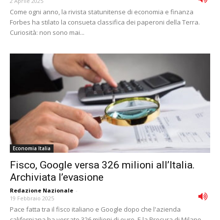
2 Aprile 2025
Come ogni anno, la rivista statunitense di economia e finanza
Forbes ha stilato la consueta classifica dei paperoni della Terra.
Curiosità: non sono mai...
Economia Italia
Fisco, Google versa 326 milioni all’Italia.
Archiviata l’evasione
Redazione Nazionale
-
19 Febbraio 2025
Pace fatta tra il fisco italiano e Google dopo che l'azienda
californiana ha versato 326 milioni di euro. E la Procura di Milano,