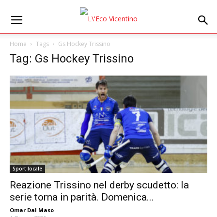
Home
Tags
Gs Hockey Trissino
Tag: Gs Hockey Trissino
Sport locale
Reazione Trissino nel derby scudetto: la
serie torna in parità. Domenica...
Omar Dal Maso
-