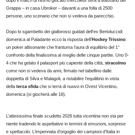
dopo il match di ritorno giocato mercoledì sera a Bassano del
Grappa – in casa Ubroker – davanti a una folla di 2500
persone, uno scenario che non si vedeva da parecchio.
Dopo lo sgambetto dei giallorossi guidati dell’ex Bertoluccidi
domenica al Paladante ecco la risposta dell’
Hockey Trissino
:
un poker altisonante che frantuma l’aura di equilibrio del 1°
confronto della finalissima al meglio delle cinque partite. Uno 0-
4 che ha gelato il palasport più capiente della città,
stracolmo
come non si vedeva da anni, firmato nel tabellino dalle
doppietta di Silva e Malagoli, a ristabilire l’equilibrio in vista
della
terza sfida
che si terrà di nuovo in Ovest Vicentino,
domenica (si giocherà alle 18).
L’attesissima finale scudetto 2026 tutta vicentina non sta per
niente tradendo le aspettative in termini di emozioni, sorprese
e spettacolo. L’impennata d’orgoglio dei campioni d’Italia in