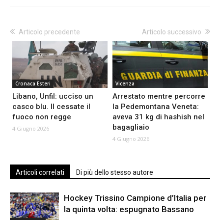
Articolo precedente
Articolo successivo
Cronaca Esteri
Vicenza
Libano, Unfil: ucciso un
Arrestato mentre percorre
casco blu. Il cessate il
la Pedemontana Veneta:
fuoco non regge
aveva 31 kg di hashish nel
bagagliaio
4 Giugno 2026
4 Giugno 2026
Articoli correlati
Di più dello stesso autore
Hockey Trissino Campione d’Italia per
la quinta volta: espugnato Bassano