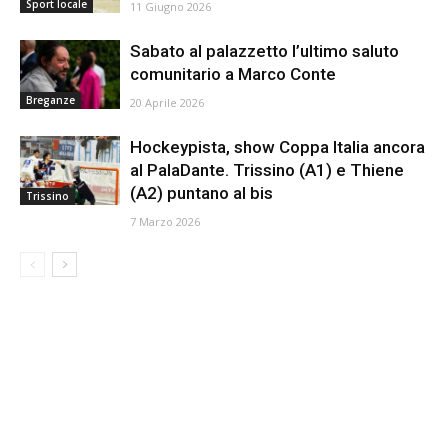
Sport locale
11 Giugno 2026
Sabato al palazzetto l’ultimo saluto
comunitario a Marco Conte
Breganze
20 Aprile 2026
Hockeypista, show Coppa Italia ancora
al PalaDante. Trissino (A1) e Thiene
(A2) puntano al bis
Trissino
7 Marzo 2026