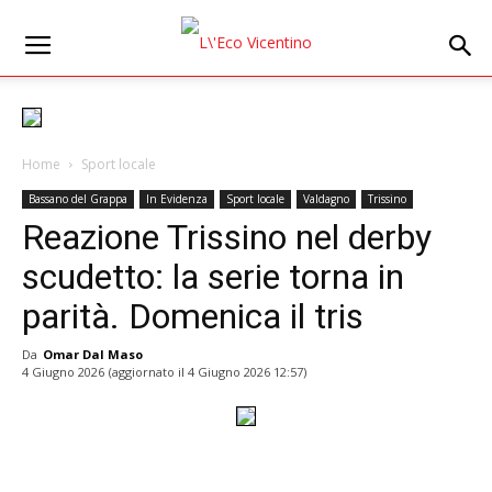
Home
Sport locale
Bassano del Grappa
In Evidenza
Sport locale
Valdagno
Trissino
Reazione Trissino nel derby
scudetto: la serie torna in
parità. Domenica il tris
Da
Omar Dal Maso
4 Giugno 2026
(aggiornato il
4 Giugno 2026 12:57
)