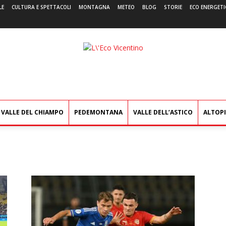
LE
CULTURA E SPETTACOLI
MONTAGNA
METEO
BLOG
STORIE
ECO ENERGETI
L'Eco
Vicentino
VALLE DEL CHIAMPO
PEDEMONTANA
VALLE DELL’ASTICO
ALTOP