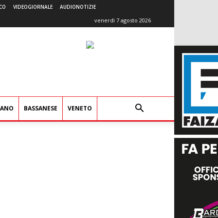
CO
VIDEOGIORNALE
AUDIONOTIZIE
venerdì 7 agosto 2026
IANO
BASSANESE
VENETO