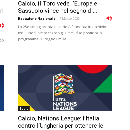
Calcio, il Toro vede l’Europa e
on
Sassuolo vince nel segno di...
Redazione Nazionale
-
7 Marzo 2023
La 25esima giornata di serie A è andata in archivio
ieri (lunedì 6 marzo) con gli ultimi due posticipi in
programma. A Reggio Emilia...
opo
c
Sport
Calcio, Nations League: l’Italia
contro l’Ungheria per ottenere le