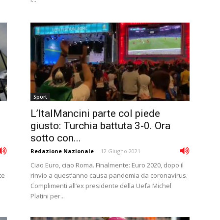
Sport
L’ItalMancini parte col piede
giusto: Turchia battuta 3-0. Ora
sotto con...
Redazione Nazionale
-
12 Giugno 2021
Ciao Euro, ciao Roma. Finalmente: Euro 2020, dopo il
te
rinvio a quest’anno causa pandemia da coronavirus.
Complimenti all’ex presidente della Uefa Michel
Platini per...