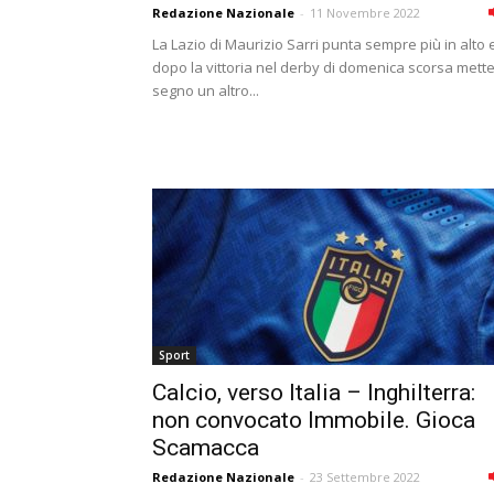
Redazione Nazionale
-
11 Novembre 2022
La Lazio di Maurizio Sarri punta sempre più in alto 
dopo la vittoria nel derby di domenica scorsa mette
segno un altro...
Sport
Calcio, verso Italia – Inghilterra:
non convocato Immobile. Gioca
Scamacca
Redazione Nazionale
-
23 Settembre 2022