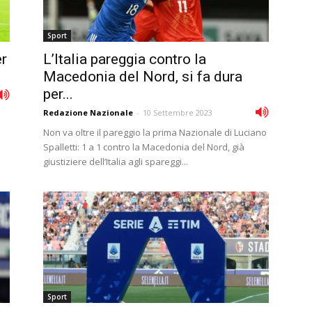
Sport
er
L’Italia pareggia contro la
Macedonia del Nord, si fa dura
per...
Redazione Nazionale
-
10 Settembre 2023
Non va oltre il pareggio la prima Nazionale di Luciano
Spalletti: 1 a 1 contro la Macedonia del Nord, già
giustiziere dell’Italia agli spareggi...
Sport