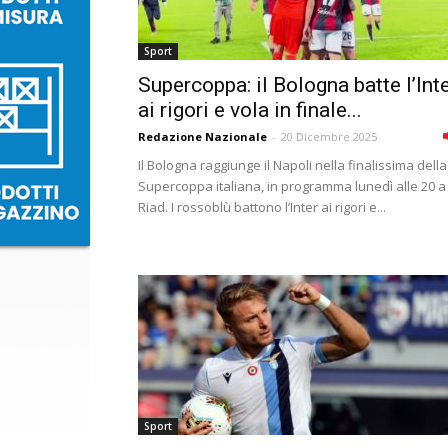
Sport
Supercoppa: il Bologna batte l’Int
ai rigori e vola in finale...
Redazione Nazionale
-
20 Dicembre 2025
Il Bologna raggiunge il Napoli nella finalissima della
Supercoppa italiana, in programma lunedì alle 20 a
Riad. I rossoblù battono l’Inter ai rigori e...
Sport