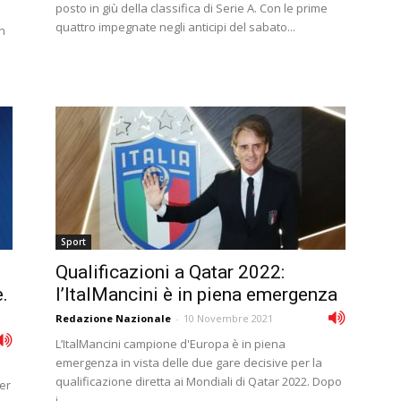
posto in giù della classifica di Serie A. Con le prime
quattro impegnate negli anticipi del sabato...
Un
Sport
Qualificazioni a Qatar 2022:
.
l’ItalMancini è in piena emergenza
Redazione Nazionale
-
10 Novembre 2021
L’ItalMancini campione d'Europa è in piena
emergenza in vista delle due gare decisive per la
qualificazione diretta ai Mondiali di Qatar 2022. Dopo
per
i...