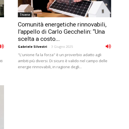
Thiene
Comunità energetiche rinnovabili,
l’appello di Carlo Gecchelin: “Una
scelta a costo...
Gabriele Silvestri
-
3 Giugno 2025
"L'unione fa la forza" è un proverbio adatto agli
ti
ambiti più diversi. Di sicuro è valido nel campo delle
energie rinnovabili, in ragione degli...