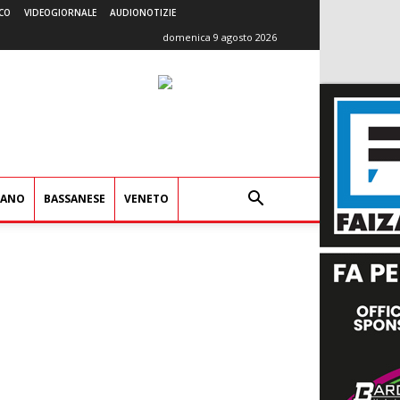
CO
VIDEOGIORNALE
AUDIONOTIZIE
domenica 9 agosto 2026
IANO
BASSANESE
VENETO