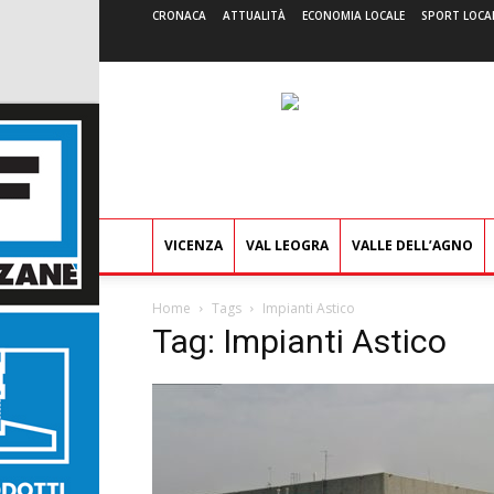
CRONACA
ATTUALITÀ
ECONOMIA LOCALE
SPORT LOCA
VICENZA
VAL LEOGRA
VALLE DELL’AGNO
Home
Tags
Impianti Astico
Tag: Impianti Astico