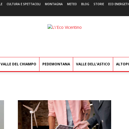
LE
CULTURA E SPETTACOLI
MONTAGNA
METEO
BLOG
STORIE
ECO ENERGETI
L'Eco
Vicentino
VALLE DEL CHIAMPO
PEDEMONTANA
VALLE DELL’ASTICO
ALTOP