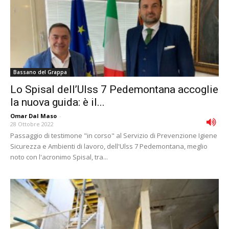
Bassano del Grappa
Lo Spisal dell’Ulss 7 Pedemontana accoglie
la nuova guida: è il...
Omar Dal Maso
-
28 Ottobre 2022
Passaggio di testimone "in corso" al Servizio di Prevenzione Igiene
Sicurezza e Ambienti di lavoro, dell'Ulss 7 Pedemontana, meglio
noto con l'acronimo Spisal, tra...