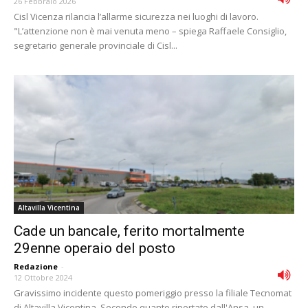
26 Febbraio 2026
Cisl Vicenza rilancia l’allarme sicurezza nei luoghi di lavoro.
"L’attenzione non è mai venuta meno – spiega Raffaele Consiglio,
segretario generale provinciale di Cisl...
Altavilla Vicentina
Cade un bancale, ferito mortalmente
29enne operaio del posto
Redazione
-
12 Ottobre 2024
Gravissimo incidente questo pomeriggio presso la filiale Tecnomat
di Altavilla Vicentina. Secondo quanto riportato dall'Ansa, un