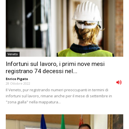
Veneto
Infortuni sul lavoro, i primi nove mesi
registrano 74 decessi nel...
Enrico Pigato
-
28 Ottobre 2022
Il Veneto, pur registrando numeri preoccupanti in termini di
infortuni sul lavoro, rimane anche per il mese di settembre in
"zona gialla" nella mappatura...