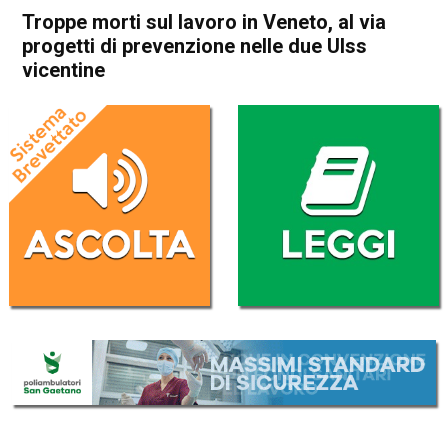
Troppe morti sul lavoro in Veneto, al via
progetti di prevenzione nelle due Ulss
vicentine
Home
Vicenza
Attualità
In Evidenza
Vicenza
Troppe morti sul lavoro in
Veneto, al via progetti di
prevenzione nelle due Ulss
vicentine
Da
Redazione
28 Giugno 2022
(aggiornato il
28 Giugno 2022 19:39
)