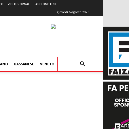
CO
VIDEOGIORNALE
AUDIONOTIZIE
giovedì 6 agosto 2026
IANO
BASSANESE
VENETO