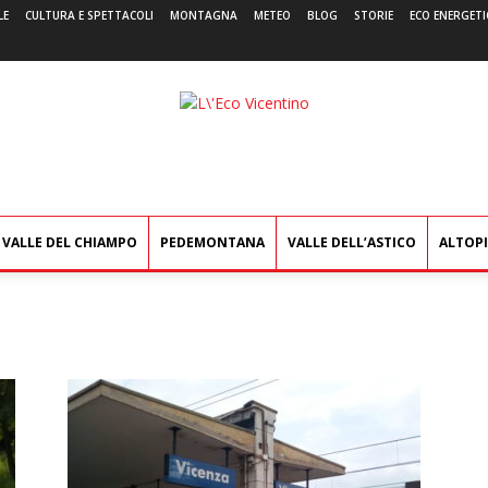
LE
CULTURA E SPETTACOLI
MONTAGNA
METEO
BLOG
STORIE
ECO ENERGETI
L'Eco
Vicentino
VALLE DEL CHIAMPO
PEDEMONTANA
VALLE DELL’ASTICO
ALTOP