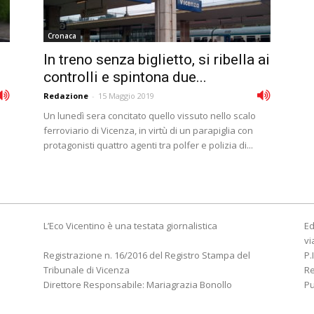
Cronaca
In treno senza biglietto, si ribella ai
controlli e spintona due...
Redazione
-
15 Maggio 2019
Un lunedì sera concitato quello vissuto nello scalo
ferroviario di Vicenza, in virtù di un parapiglia con
protagonisti quattro agenti tra polfer e polizia di...
L’Eco Vicentino è una testata giornalistica
Ed
vi
Registrazione n. 16/2016 del Registro Stampa del
P.
Tribunale di Vicenza
R
Direttore Responsabile: Mariagrazia Bonollo
Pu