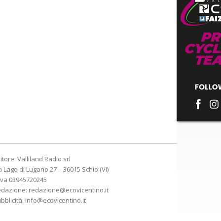
itore: Valliland Radio srl
a Lago di Lugano 27 – 36015 Schio (VI)
Iva 03945720245
edazione:
redazione@ecovicentino.it
bblicità:
info@ecovicentino.it