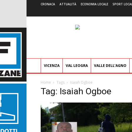
CRONACA
ATTUALITÀ
ECONOMIA LOCALE
SPORT LOCA
VICENZA
VAL LEOGRA
VALLE DELL’AGNO
Home
Tags
Isaiah Ogboe
Tag: Isaiah Ogboe