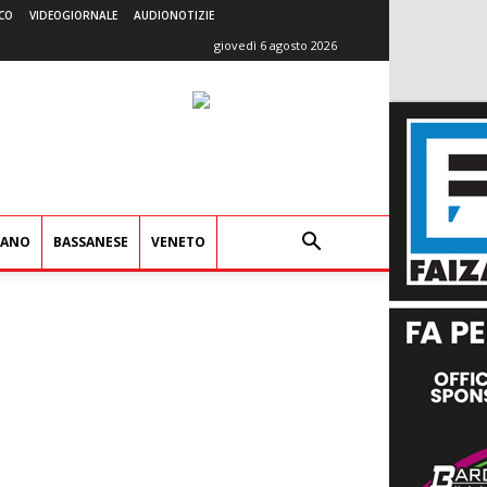
CO
VIDEOGIORNALE
AUDIONOTIZIE
giovedì 6 agosto 2026
IANO
BASSANESE
VENETO