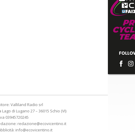
itore: Valliland Radio srl
a Lago di Lugano 27 – 36015 Schio (VI)
Iva 03945720245
edazione:
redazione@ecovicentino.it
bblicità:
info@ecovicentino.it