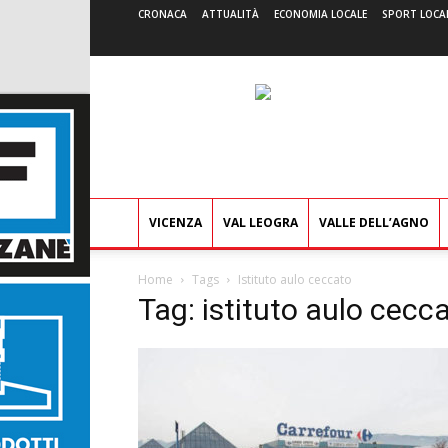
CRONACA
ATTUALITÀ
ECONOMIA LOCALE
SPORT LOCA
VICENZA
VAL LEOGRA
VALLE DELL’AGNO
Home
Tags
Istituto aulo ceccato
Tag: istituto aulo cecc