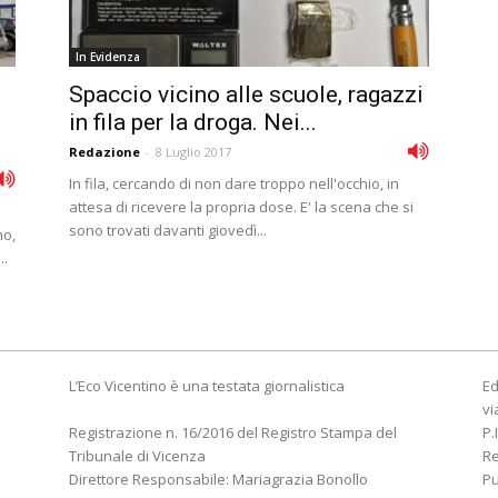
In Evidenza
Spaccio vicino alle scuole, ragazzi
in fila per la droga. Nei...
Redazione
-
8 Luglio 2017
In fila, cercando di non dare troppo nell'occhio, in
attesa di ricevere la propria dose. E' la scena che si
sono trovati davanti giovedì...
no,
..
L’Eco Vicentino è una testata giornalistica
Ed
vi
Registrazione n. 16/2016 del Registro Stampa del
P.
Tribunale di Vicenza
R
Direttore Responsabile: Mariagrazia Bonollo
Pu