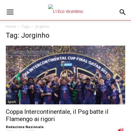
Home
Tags
Jorginho
Tag: Jorginho
Sport
Coppa Intercontinentale, il Psg batte il
Flamengo ai rigori
Redazione Nazionale
-