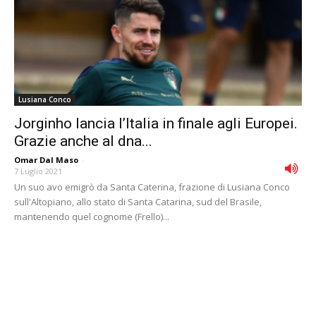
Lusiana Conco
Jorginho lancia l’Italia in finale agli Europei.
Grazie anche al dna...
Omar Dal Maso
-
7 Luglio 2021
Un suo avo emigrò da Santa Caterina, frazione di Lusiana Conco
sull'Altopiano, allo stato di Santa Catarina, sud del Brasile,
mantenendo quel cognome (Frello)...