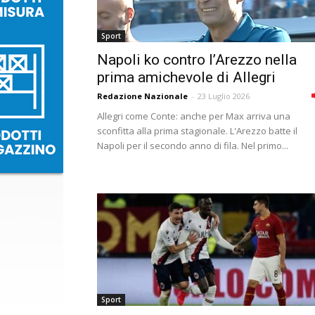
Sport
Napoli ko contro l’Arezzo nella
prima amichevole di Allegri
Redazione Nazionale
-
23 Luglio 2026
Allegri come Conte: anche per Max arriva una
sconfitta alla prima stagionale. L'Arezzo batte il
Napoli per il secondo anno di fila. Nel primo...
Sport