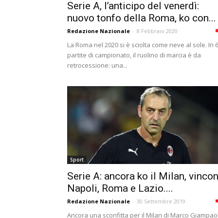
Serie A, l’anticipo del venerdì:
nuovo tonfo della Roma, ko con...
Redazione Nazionale
-
8 Febbraio 2020
La Roma nel 2020 si è sciolta come neve al sole. In 
partite di campionato, il ruolino di marcia è da
retrocessione: una...
Sport
Serie A: ancora ko il Milan, vinco
Napoli, Roma e Lazio....
Redazione Nazionale
-
30 Settembre 2019
Ancora una sconfitta per il Milan di Marco Giampao