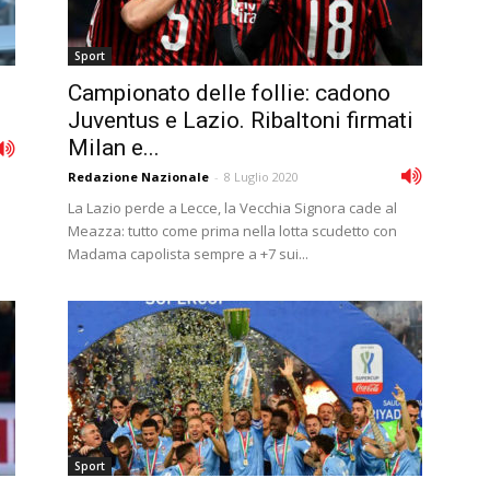
Sport
Campionato delle follie: cadono
Juventus e Lazio. Ribaltoni firmati
Milan e...
Redazione Nazionale
-
8 Luglio 2020
La Lazio perde a Lecce, la Vecchia Signora cade al
Meazza: tutto come prima nella lotta scudetto con
Madama capolista sempre a +7 sui...
Sport