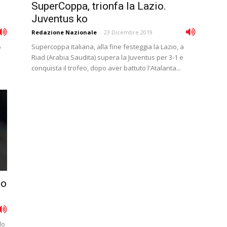
SuperCoppa, trionfa la Lazio.
Juventus ko
Redazione Nazionale
-
23 Dicembre 2019
6
Supercoppa italiana, alla fine festeggia la Lazio, a
Riad (Arabia Saudita) supera la Juventus per 3-1 e
conquista il trofeo, dopo aver battuto l'Atalanta...
no
lo