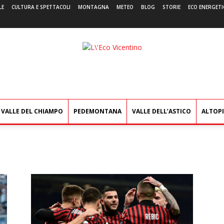
LE
CULTURA E SPETTACOLI
MONTAGNA
METEO
BLOG
STORIE
ECO ENERGETI
L'Eco
Vicentino
VALLE DEL CHIAMPO
PEDEMONTANA
VALLE DELL’ASTICO
ALTOP