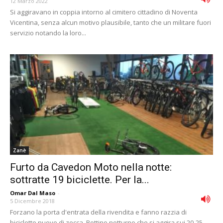
12 Marzo 2022
Si aggiravano in coppia intorno al cimitero cittadino di Noventa
Vicentina, senza alcun motivo plausibile, tanto che un militare fuori
servizio notando la loro...
Zanè
Furto da Cavedon Moto nella notte:
sottratte 19 biciclette. Per la...
Omar Dal Maso
-
5 Dicembre 2018
Forzano la porta d'entrata della rivendita e fanno razzia di
biciclette nuove di zecca. Bottino notturno che si aggira sui 20-25