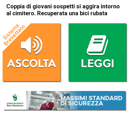
Coppia di giovani sospetti si aggira intorno
al cimitero. Recuperata una bici rubata
Home
Noventa Vicentina
Cronaca
In Evidenza
Noventa Vicentina
Coppia di giovani sospetti si
aggira intorno al cimitero.
Recuperata una bici rubata
Da
Omar Dal Maso
12 Marzo 2022
(aggiornato il
12 Marzo 2022 15:06
)
ASCOLTA L'AUDIO