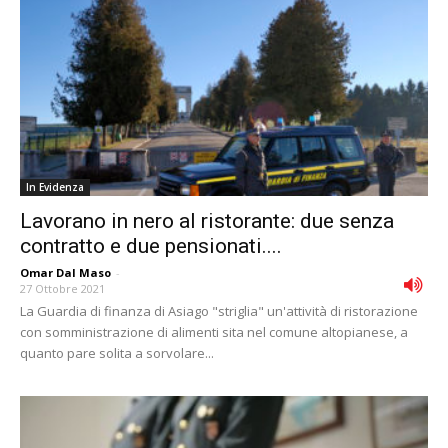
In Evidenza
Lavorano in nero al ristorante: due senza
contratto e due pensionati....
Omar Dal Maso
-
27 Ottobre 2021
La Guardia di finanza di Asiago "striglia" un'attività di ristorazione
con somministrazione di alimenti sita nel comune altopianese, a
quanto pare solita a sorvolare...