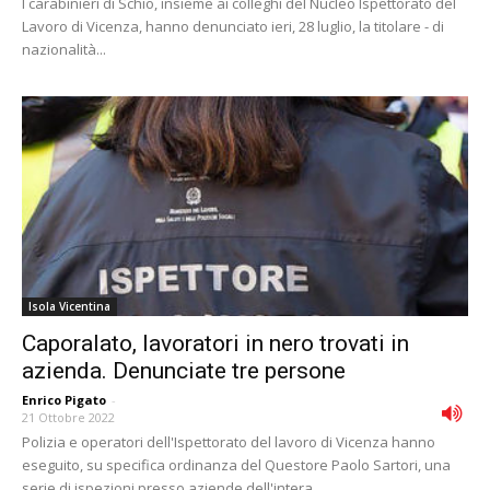
I carabinieri di Schio, insieme ai colleghi del Nucleo Ispettorato del
Lavoro di Vicenza, hanno denunciato ieri, 28 luglio, la titolare - di
nazionalità...
Isola Vicentina
Caporalato, lavoratori in nero trovati in
azienda. Denunciate tre persone
Enrico Pigato
-
21 Ottobre 2022
Polizia e operatori dell'Ispettorato del lavoro di Vicenza hanno
eseguito, su specifica ordinanza del Questore Paolo Sartori, una
serie di ispezioni presso aziende dell'intera...