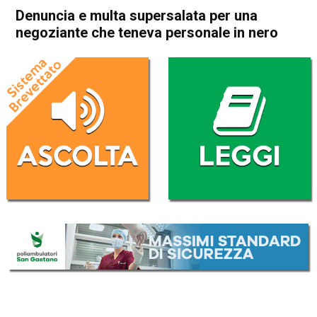
Denuncia e multa supersalata per una
negoziante che teneva personale in nero
Home
In Evidenza
Cronaca
In Evidenza
Schio
Denuncia e multa
supersalata per una
negoziante che teneva
personale in nero
Da
Mariagrazia Bonollo
29 Luglio 2023
(aggiornato il
29 Luglio 2023 22:41
)