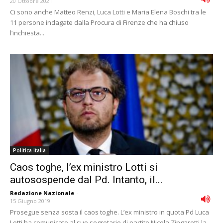
20 Ottobre 2021
Ci sono anche Matteo Renzi, Luca Lotti e Maria Elena Boschi tra le
11 persone indagate dalla Procura di Firenze che ha chiuso
l’inchiesta...
Politica Italia
Caos toghe, l’ex ministro Lotti si
autosospende dal Pd. Intanto, il...
Redazione Nazionale
-
15 Giugno 2019
Prosegue senza sosta il caos toghe. L’ex ministro in quota Pd Luca
Lotti ha comunicato al suo segretario di partito Nicola Zingaretti la