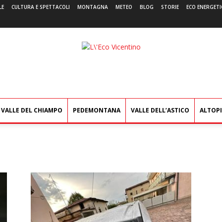
LE
CULTURA E SPETTACOLI
MONTAGNA
METEO
BLOG
STORIE
ECO ENERGETI
L'Eco
Vicentino
VALLE DEL CHIAMPO
PEDEMONTANA
VALLE DELL’ASTICO
ALTOP