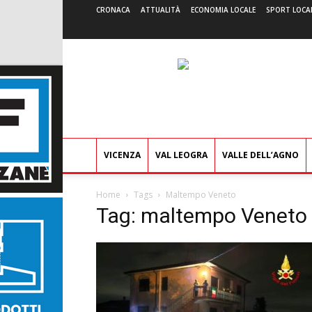
CRONACA
ATTUALITÀ
ECONOMIA LOCALE
SPORT LOCA
VICENZA
VAL LEOGRA
VALLE DELL’AGNO
Home
Tags
Maltempo Veneto
Tag: maltempo Veneto