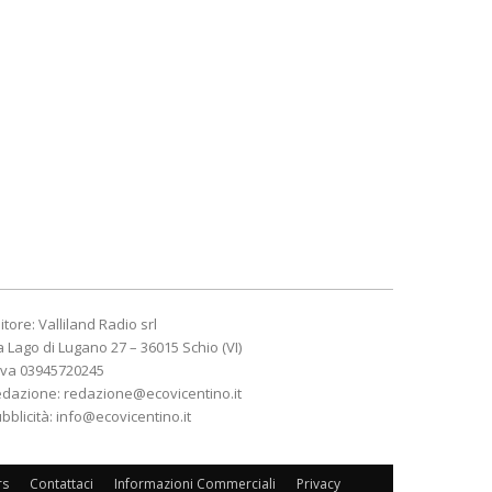
itore: Valliland Radio srl
a Lago di Lugano 27 – 36015 Schio (VI)
Iva 03945720245
edazione:
redazione@ecovicentino.it
bblicità:
info@ecovicentino.it
rs
Contattaci
Informazioni Commerciali
Privacy