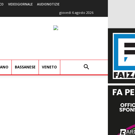
CO
VIDEOGIORNALE
AUDIONOTIZIE
giovedì 6 agosto 2026
IANO
BASSANESE
VENETO