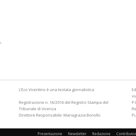
,
L’Eco Vicentino è una testata giornalistica
Ed
vi
Registrazione n. 16/2016 del Registro Stampa del
P.
Tribunale di Vicenza
R
Direttore Responsabile: Mariagrazia Bonollo
Pu
Presentazione
Newsletter
Redazione
Contributo