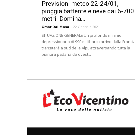
Previsioni meteo 22-24/01,
pioggia battente e neve dai 6-700
metri. Domina...
Omar Dal Maso
-
22 Gennaio 2021
SITUAZIONE GENERALE Un profondo minimo
depressionario di 990 millibar in arrivo dalla Francia
transiterà a sud delle Alpi, attraversando tutta la
pianura padana da ovest...