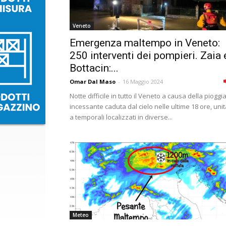
Veneto
Emergenza maltempo in Veneto:
250 interventi dei pompieri. Zaia 
Bottacin:...
Omar Dal Maso
-
16 Maggio 2024
Notte difficile in tutto il Veneto a causa della pioggi
incessante caduta dal cielo nelle ultime 18 ore, uni
a temporali localizzati in diverse...
Meteo