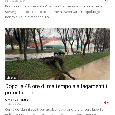
31 Maggio 2024
Buone notizie almeno da Vicenza città, per quanto concerne la
sorveglianza dei corsi d'acqua che attraversano il capoluogo
berico e il suo hinterland. La...
Vicenza
Dopo la 48 ore di maltempo e allagamenti i
primi bilanci:...
Omar Dal Maso
-
1 Marzo 2024
Conta dei danni subiti per qualcuno ma anche e ancora lavori di
pulizia e sgombero di garage, cortili e spazi interrati per tanti. I...