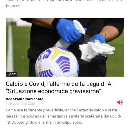
favorita...
Sport
Calcio e Covid, l’allarme della Lega di A:
“Situazione economica gravissima”
Redazione Nazionale
-
14 Novembre 2020
Come era facilmente prevedibile, anche l'azienda calcio è stata
messa in ginocchio dall'emergenza sanitaria scatenata dal Covid-
19. Doppio grido d'allarme in un colpo solo:...