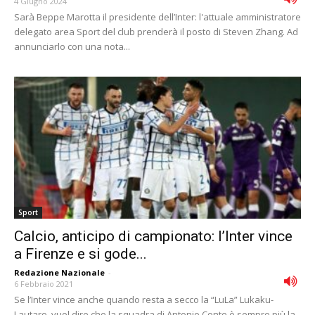
4 Giugno 2024
Sarà Beppe Marotta il presidente dell’Inter: l'attuale amministratore
delegato area Sport del club prenderà il posto di Steven Zhang. Ad
annunciarlo con una nota...
Sport
Calcio, anticipo di campionato: l’Inter vince
a Firenze e si gode...
Redazione Nazionale
-
6 Febbraio 2021
Se l’Inter vince anche quando resta a secco la “LuLa” Lukaku-
Lautaro, vuol dire che la squadra di Antonio Conte è sempre più la