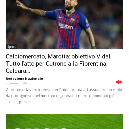
Sport
Calciomercato, Marotta: obiettivo Vidal.
Tutto fatto per Cutrone alla Fiorentina.
Caldara...
Redazione Nazionale
-
9 Gennaio 2020
Giornate di lavoro intense per l’Inter, pronta ad assumere un ruolo
da protagonista nel mercato di gennaio. I nomi al momento più
"caldi", per...