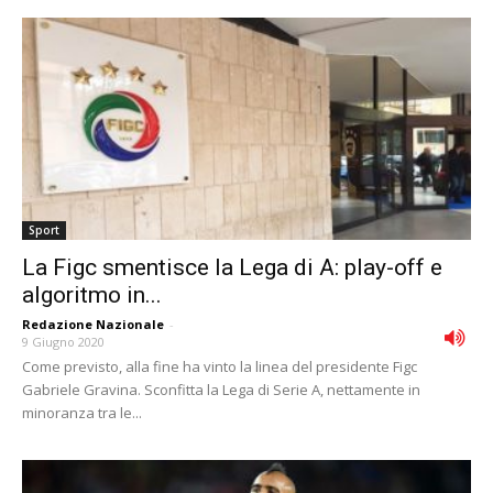
Sport
La Figc smentisce la Lega di A: play-off e
algoritmo in...
Redazione Nazionale
-
9 Giugno 2020
Come previsto, alla fine ha vinto la linea del presidente Figc
Gabriele Gravina. Sconfitta la Lega di Serie A, nettamente in
minoranza tra le...