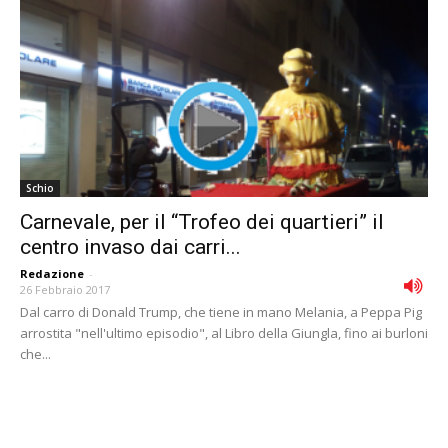
Schio
Carnevale, per il “Trofeo dei quartieri” il
centro invaso dai carri...
Redazione
-
26 Febbraio 2017
Dal carro di Donald Trump, che tiene in mano Melania, a Peppa Pig
arrostita "nell'ultimo episodio", al Libro della Giungla, fino ai burloni
che...