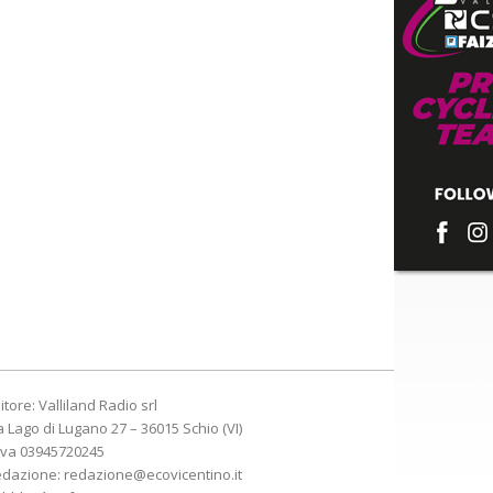
itore: Valliland Radio srl
a Lago di Lugano 27 – 36015 Schio (VI)
Iva 03945720245
edazione:
redazione@ecovicentino.it