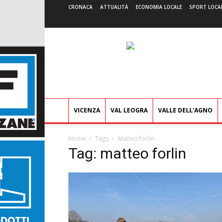
CRONACA
ATTUALITÀ
ECONOMIA LOCALE
SPORT LOCA
VICENZA
VAL LEOGRA
VALLE DELL’AGNO
Home
Tags
Matteo forlin
Tag: matteo forlin