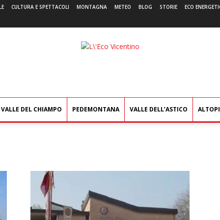
LE
CULTURA E SPETTACOLI
MONTAGNA
METEO
BLOG
STORIE
ECO ENERGETI
L'Eco
Vicentino
VALLE DEL CHIAMPO
PEDEMONTANA
VALLE DELL’ASTICO
ALTOP