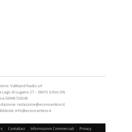
itore: Valliland Radio srl
a Lago di Lugano 27 – 36015 Schio (VI)
Iva 03945720245
edazione:
redazione@ecovicentino.it
bblicità:
info@ecovicentino.it
rs
Contattaci
Informazioni Commerciali
Privacy