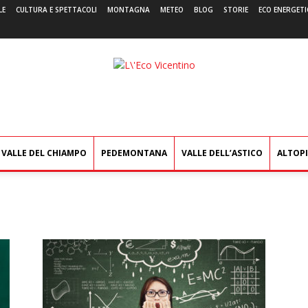
LE
CULTURA E SPETTACOLI
MONTAGNA
METEO
BLOG
STORIE
ECO ENERGETI
L'Eco
Vicentino
VALLE DEL CHIAMPO
PEDEMONTANA
VALLE DELL’ASTICO
ALTOP