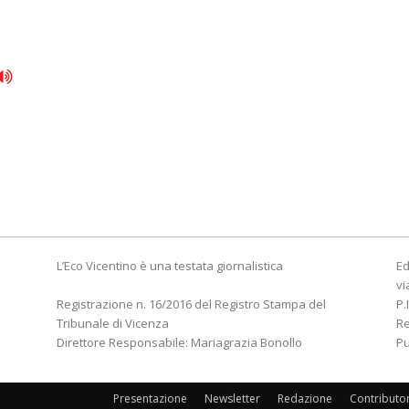
L’Eco Vicentino è una testata giornalistica
Ed
vi
Registrazione n. 16/2016 del Registro Stampa del
P.
Tribunale di Vicenza
R
Direttore Responsabile: Mariagrazia Bonollo
Pu
Presentazione
Newsletter
Redazione
Contributo