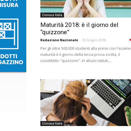
Cronaca Italia
Maturità 2018: è il giorno del
“quizzone”
Redazione Nazionale
-
25 Giugno 2018
Per gli oltre 500.000 studenti alla prese con l'esame
maturità è il giorno della terza prova scritta, il
cosiddetto "quizzone". In alcuni istituti,...
Cronaca Italia