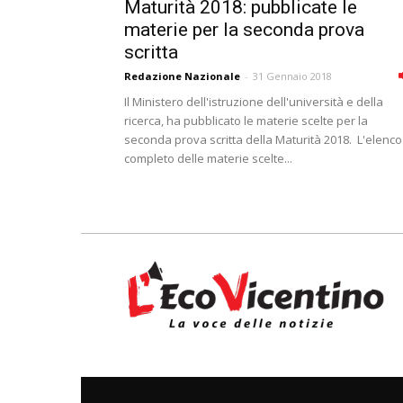
Maturità 2018: pubblicate le
materie per la seconda prova
scritta
Redazione Nazionale
-
31 Gennaio 2018
Il Ministero dell'istruzione dell'università e della
ricerca, ha pubblicato le materie scelte per la
seconda prova scritta della Maturità 2018. L'elenco
completo delle materie scelte...