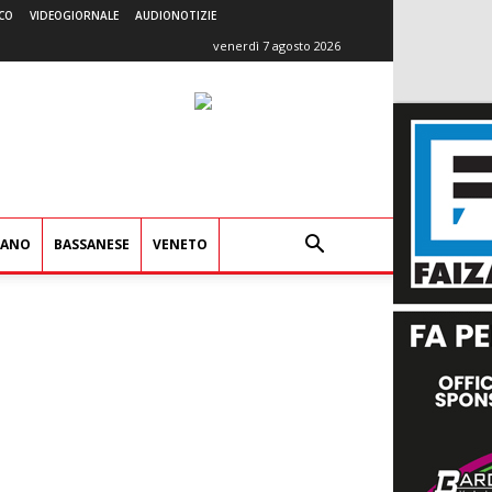
CO
VIDEOGIORNALE
AUDIONOTIZIE
venerdì 7 agosto 2026
IANO
BASSANESE
VENETO