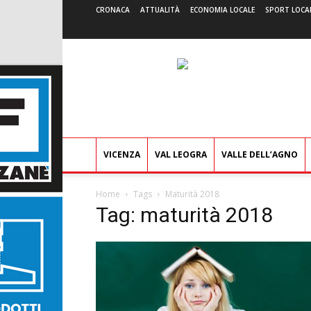
CRONACA
ATTUALITÀ
ECONOMIA LOCALE
SPORT LOCA
VICENZA
VAL LEOGRA
VALLE DELL’AGNO
Home
Tags
Maturità 2018
Tag: maturità 2018