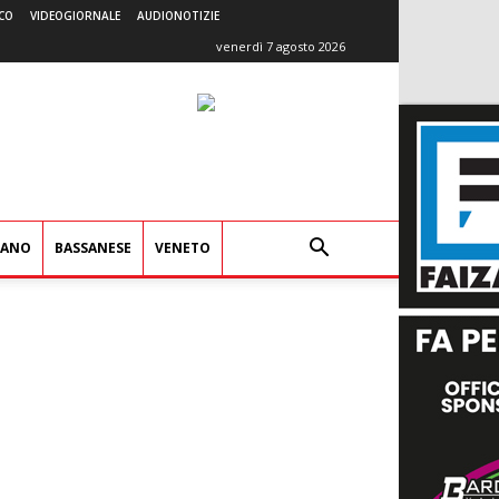
CO
VIDEOGIORNALE
AUDIONOTIZIE
venerdì 7 agosto 2026
IANO
BASSANESE
VENETO