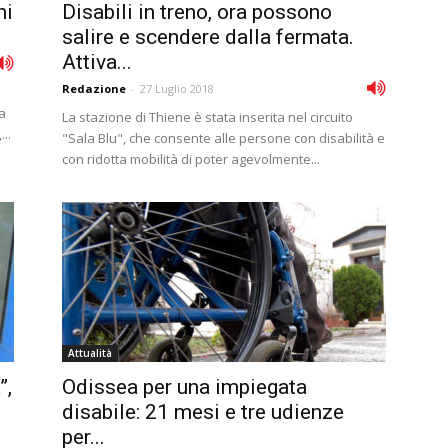
hi
Disabili in treno, ora possono
salire e scendere dalla fermata.
Attiva...
Redazione
-
27 Luglio 2018
la
La stazione di Thiene è stata inserita nel circuito
..
"Sala Blu", che consente alle persone con disabilità e
con ridotta mobilità di poter agevolmente...
Attualità
”,
Odissea per una impiegata
disabile: 21 mesi e tre udienze
per...