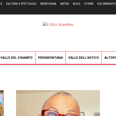
LE
CULTURA E SPETTACOLI
MONTAGNA
METEO
BLOG
STORIE
ECO ENERGETI
L'Eco
Vicentino
VALLE DEL CHIAMPO
PEDEMONTANA
VALLE DELL’ASTICO
ALTOP