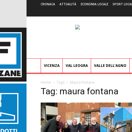
CRONACA
ATTUALITÀ
ECONOMIA LOCALE
SPORT LOCA
VICENZA
VAL LEOGRA
VALLE DELL’AGNO
Home
Tags
Maura fontana
Tag: maura fontana