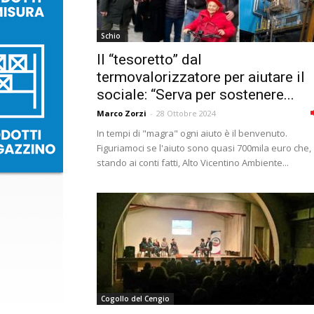
Schio
Il “tesoretto” dal
termovalorizzatore per aiutare il
sociale: “Serva per sostenere...
Marco Zorzi
-
28 Ottobre 2024
In tempi di "magra" ogni aiuto è il benvenuto.
Figuriamoci se l'aiuto sono quasi 700mila euro che,
stando ai conti fatti, Alto Vicentino Ambiente...
Cogollo del Cengio